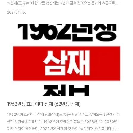
✨삼재(三災)에 대한 모든 것삼재는 3년에 걸쳐 찾아오는 운기의 흐름으로, 우
리 선조들은 이를 극복하고 지혜롭게 대처하는 방법을 연구해왔습니다.삼재의
2024. 11. 5.
의미와 중요성삼재(三災)는 천재(天災), 지재(地災), 인재(人災)를 의미하며,
3년이라는 기간 동안 영향을 미친다고 합니다. 하지만 이는 반드시 나쁜 것만
을 의미하지는 않으며, 자기 성찰과 발전의 기회가 될 수 있습니다.삼재의 종류
구분시기특징들삼재1년차삼재의 시작, 적응이 필요한 시기눌삼재2년차가장
강한 영향을 받는 시기날삼재3년차마무리 단계, 회복을 준비하는 시기🏃‍♂️ 건
강관리규칙적인 운동..
1962년생 호랑이띠 삼재 (62년생 삼재)
1962년생 호랑이띠 삼재 정보삼재(三災)는 9년 주기로 찾아오는 3년간의 불
운한 시기를 의미합니다. 1962년생 호랑이띠 분들은 2028년부터 2030년
까지 삼재에 해당하며, 2028년은 삼재의 첫 해인 '들삼재'에 해당합니다.삼재