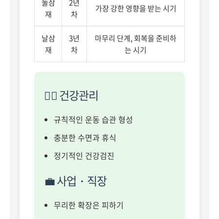
눌삼
2년
가장 강한 영향을 받는 시기
재
차
날삼
3년
마무리 단계, 회복을 준비하
재
차
는 시기
🏃‍♂️ 건강관리
규칙적인 운동 습관 형성
충분한 수면과 휴식
정기적인 건강검진
💼 사업・직장
무리한 확장은 피하기