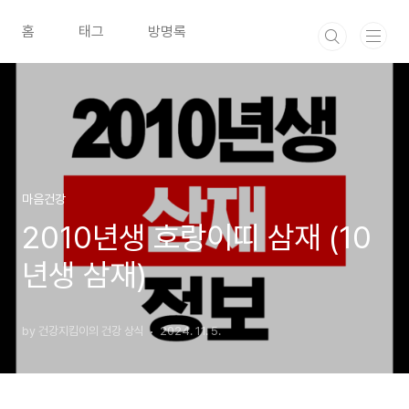
본문 바로가기
홈
태그
방명록
마음건강
2010년생 호랑이띠 삼재 (10
년생 삼재)
by 건강지킴이의 건강 상식
2024. 11. 5.