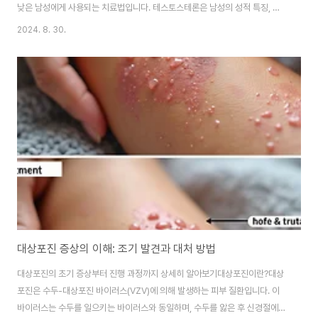
낮은 남성에게 사용되는 치료법입니다. 테스토스테론은 남성의 성적 특징, 근
육량, 골밀도, 적혈구 생성 등에 중요한 역할을 하는 호르몬입니다.미국 비뇨기
2024. 8. 30.
과학회(American Urological Association)에 따르면, 40세 이상 남성의
약 2%가 테스토스테론 결핍을 경험합니다.남성호르몬보충제의 형태주사제:
1-2주 간격으로 근육 주사겔 형태: 매일 피부에 바르는 형태패치: 피부에 붙이
는 패치 형태알약: 구강으로 복용하는 형태각 형태는 장단점이 있으며, 의사와
상담하여 개인에게 가장 적합한 형태를 선택해야 합니다.남성호르몬보충제: 제
품, 효과, 그리고 과..
대상포진 증상의 이해: 조기 발견과 대처 방법
대상포진의 초기 증상부터 진행 과정까지 상세히 알아보기대상포진이란?대상
포진은 수두-대상포진 바이러스(VZV)에 의해 발생하는 피부 질환입니다. 이
바이러스는 수두를 일으키는 바이러스와 동일하며, 수두를 앓은 후 신경절에