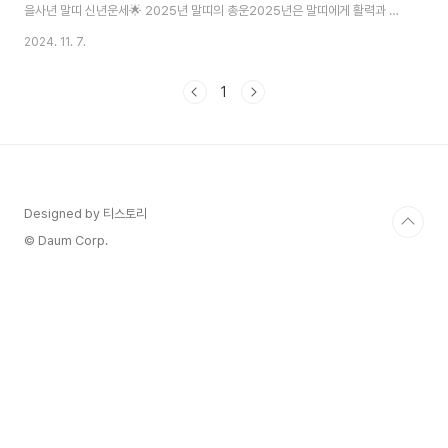
을사년 말띠 신년운세🌟 2025년 말띠의 총운2025년은 말띠에게 활력과 도
전의 해가 될 것입니다. 뱀의 해를 맞이하여 신중함과 지혜가 필요하지만, 동시
2024. 11. 7.
에 큰 발전의 기회도 찾아올 수 있습니다. 적극적인 자세로 임하되 차분한 판단
이 중요한 시기입니다.🔥 활동운봄부터 여름까지매우 활발한 시기
1
★★★★☆💫 운세흐름상승세를 타는중요한 시기★★★★★⚡ 변화운긍
정적 변화가예상되는 해★★★★☆💰 재물・금전운수입 증가의 기회투자는
하반기가 유리불필요한 지출 주의예상치 못한 수익 발생💼 직장・사업운승
진・발전 가능성 높음새로운 기회 포착인맥 관리가 중..
Designed by 티스토리
© Daum Corp.