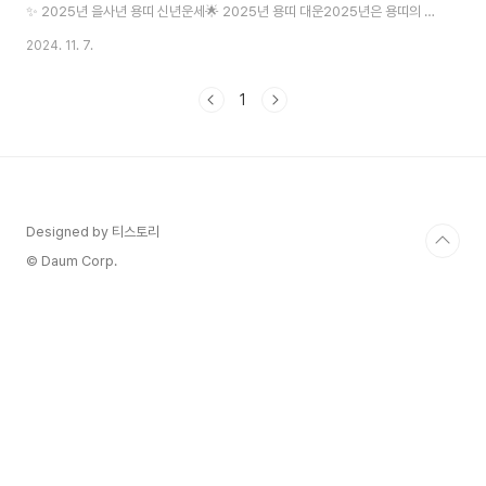
✨ 2025년 을사년 용띠 신년운세🌟 2025년 용띠 대운2025년은 용띠의 해
운이 상승하는 시기입니다. 특히 용과 뱀의 기운이 만나 시너지를 이루어 더욱
2024. 11. 7.
강한 운세가 형성됩니다. 도전적인 목표 설정과 과감한 실행이 좋은 결과를 가
져올 수 있는 해입니다.💰 재물운• 상반기 투자 기회 포착• 6월~8월 큰 수익
1
예상• 부동산 관련 기회 있음• 연말 뜻밖의 재물 수입💼 사업・직장운• 승
진・인사 이동 가능성• 새로운 사업 기회 도래• 해외 관련 사업 유리• 인맥 확
장의 좋은 시기⭐ 2025년 대운 흐름1분기도전과 시작의에너지 충만2분기실
행과 성과의..
Designed by 티스토리
© Daum Corp.