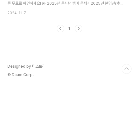
를 무료로 확인하세요! 💫 2025년 을사년 뱀띠 운세⭐ 2025년 본명년(本命
年) 운세을사년(乙巳年)은 뱀띠의 본명년으로, 특별한 의미를 가지는 해입니
2024. 11. 7.
다. 새로운 12년의 주기가 시작되는 해로, 신중하고 차분한 태도로 임한다면 더
큰 발전의 기회를 맞이할 수 있습니다. 본명년의 영향으로 변화와 도전이 많은
1
해가 될 것이니, 이를 잘 활용하시기 바랍니다.🌟 본명년의 특별 포인트✔️ 길운
을 부르는 방법빨간색 계열의 옷이나 소품 착용정기적인 기도나 명상선행과 봉
사활동⚠️ 조심해야 할 점충동적인 결정 피하기건강관리에 특별한 주의금전 거
래 시 신중함 필..
Designed by 티스토리
© Daum Corp.