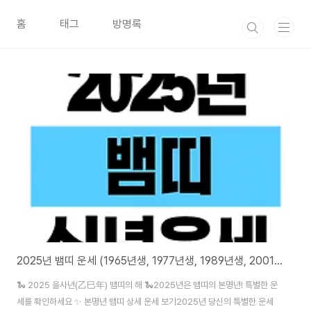
본문 바로가기
홈
태그
방명록
2025년 뱀띠 운세 (1965년생, 1977년생, 1989년생, 2001년생)
🐍 2025 을사년(乙巳年) 뱀띠의 해 🐍2025년은 뱀띠의 본명년! 특별한 운
세를 확인하세요 ✨ 본명년 뱀띠 상세 운세 보기2025년 당신의 특별한 운세