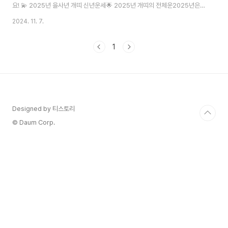
요! 💫 2025년 을사년 개띠 신년운세🌟 2025년 개띠의 전체운2025년은
개띠에게 새로운 기회와 변화의 해가 될 것입니다. 충실한 개의 속성처럼, 성실
2024. 11. 7.
함과 노력이 큰 결실을 맺을 수 있는 시기입니다. 특히 대인관계에서 좋은 기운
이 감지되며, 새로운 인연과의 만남도 기대됩니다.🌈 총운88%★★★★☆
1
💘 애정운92%★★★★★💰 재물운85%★★★★☆💼 사업운
90%★★★★★💰 재물・금전운상반기 포인트안정적인 수입 유지투자는
신중하게의외의 수입 생길 수 있음하반기 포인트재물운 상승세부동산 관련 기
회수익성 있는 제안 기대❤️ 연애・결혼운💝 솔..
Designed by 티스토리
© Daum Corp.